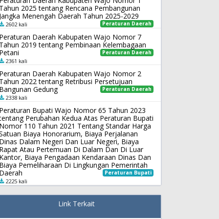
Peraturan Daerah Kabupaten Wajo Nomor 1
Tahun 2025 tentang Rencana Pembangunan
Jangka Menengah Daerah Tahun 2025-2029
Peraturan Daerah
2602 kali
Peraturan Daerah Kabupaten Wajo Nomor 7
Tahun 2019 tentang Pembinaan Kelembagaan
Petani
Peraturan Daerah
2361 kali
Peraturan Daerah Kabupaten Wajo Nomor 2
Tahun 2022 tentang Retribusi Persetujuan
Bangunan Gedung
Peraturan Daerah
2338 kali
Peraturan Bupati Wajo Nomor 65 Tahun 2023
tentang Perubahan Kedua Atas Peraturan Bupati
Nomor 110 Tahun 2021 Tentang Standar Harga
Satuan Biaya Honorarium, Biaya Perjalanan
Dinas Dalam Negeri Dan Luar Negeri, Biaya
Rapat Atau Pertemuan Di Dalam Dan Di Luar
Kantor, Biaya Pengadaan Kendaraan Dinas Dan
Biaya Pemeliharaan Di Lingkungan Pemerintah
Daerah
Peraturan Bupati
2225 kali
Link Terkait