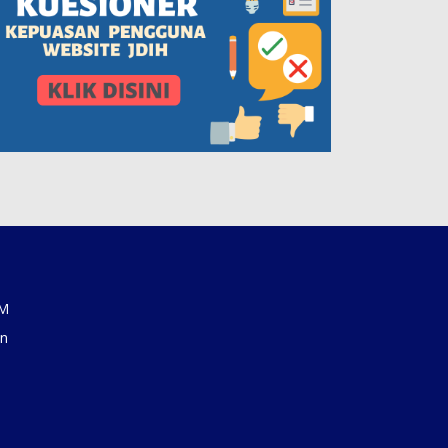
AM
an