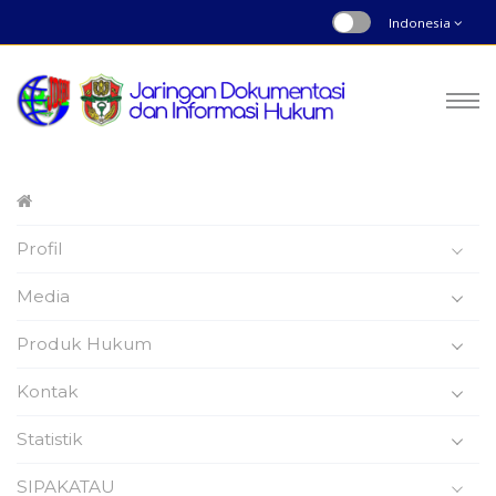
Indonesia
Peraturan Bupati
Profil
Nomor : 39 | Tahun 2025
Beranda
Produk Hukum
Media
Produk Hukum
Kontak
Statistik
Peraturan Bupati Wajo
SIPAKATAU