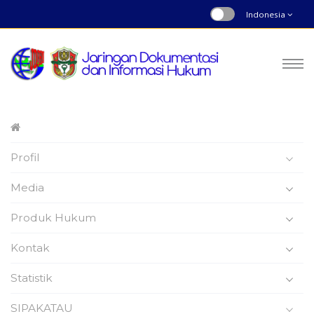
Indonesia
Peraturan Daerah
Profil
Nomor : 2 | Tahun 2010
Beranda
Produk Hukum
Media
Produk Hukum
Kontak
Statistik
Peraturan Daerah
SIPAKATAU