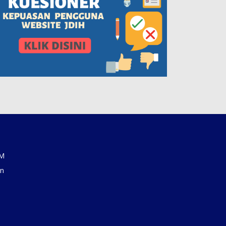
AM
an