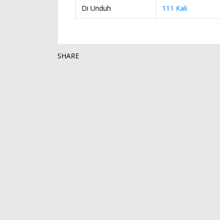
Di Unduh
111 Kali
SHARE