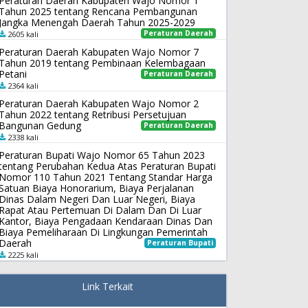
Peraturan Daerah Kabupaten Wajo Nomor 1
Tahun 2025 tentang Rencana Pembangunan
Jangka Menengah Daerah Tahun 2025-2029
Peraturan Daerah
2605 kali
Peraturan Daerah Kabupaten Wajo Nomor 7
Tahun 2019 tentang Pembinaan Kelembagaan
Petani
Peraturan Daerah
2364 kali
Peraturan Daerah Kabupaten Wajo Nomor 2
Tahun 2022 tentang Retribusi Persetujuan
Bangunan Gedung
Peraturan Daerah
2338 kali
Peraturan Bupati Wajo Nomor 65 Tahun 2023
tentang Perubahan Kedua Atas Peraturan Bupati
Nomor 110 Tahun 2021 Tentang Standar Harga
Satuan Biaya Honorarium, Biaya Perjalanan
Dinas Dalam Negeri Dan Luar Negeri, Biaya
Rapat Atau Pertemuan Di Dalam Dan Di Luar
Kantor, Biaya Pengadaan Kendaraan Dinas Dan
Biaya Pemeliharaan Di Lingkungan Pemerintah
Daerah
Peraturan Bupati
2225 kali
Link Terkait