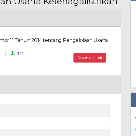
an Usaha Ketenagalistrikan
mor 11 Tahun 2014 tentang Pengelolaan Usaha
111
h
Download pdf