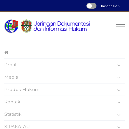
Indonesia
Peraturan Bupati
Profil
Nomor : 91 | Tahun 2019
Beranda
Produk Hukum
Media
Produk Hukum
Kontak
Statistik
Peraturan Bupati Wajo
SIPAKATAU