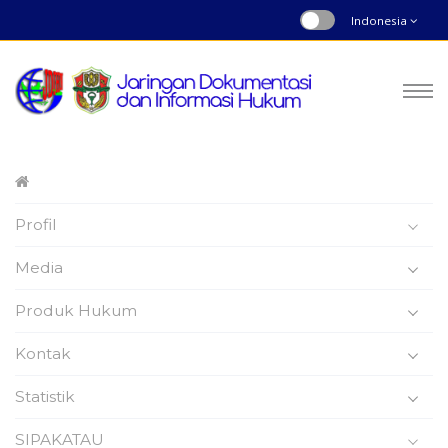
Indonesia
Peraturan Bupati
Profil
Nomor : 22 | Tahun 2025
Beranda
Produk Hukum
Media
Produk Hukum
Kontak
Statistik
Peraturan Bupati Wajo
SIPAKATAU