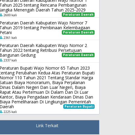
Peraturan Daerah Kabupaten Wajo Nomor 1
Tahun 2025 tentang Rencana Pembangunan
Jangka Menengah Daerah Tahun 2025-2029
Peraturan Daerah
2600 kali
Peraturan Daerah Kabupaten Wajo Nomor 7
Tahun 2019 tentang Pembinaan Kelembagaan
Petani
Peraturan Daerah
2361 kali
Peraturan Daerah Kabupaten Wajo Nomor 2
Tahun 2022 tentang Retribusi Persetujuan
Bangunan Gedung
Peraturan Daerah
2337 kali
Peraturan Bupati Wajo Nomor 65 Tahun 2023
tentang Perubahan Kedua Atas Peraturan Bupati
Nomor 110 Tahun 2021 Tentang Standar Harga
Satuan Biaya Honorarium, Biaya Perjalanan
Dinas Dalam Negeri Dan Luar Negeri, Biaya
Rapat Atau Pertemuan Di Dalam Dan Di Luar
Kantor, Biaya Pengadaan Kendaraan Dinas Dan
Biaya Pemeliharaan Di Lingkungan Pemerintah
Daerah
Peraturan Bupati
2225 kali
Link Terkait