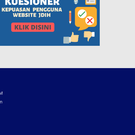
AM
an