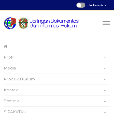
Indonesia
Peraturan Daerah
Profil
Nomor : 9 | Tahun 2021
Beranda
Produk Hukum
Media
Produk Hukum
Kontak
Statistik
Peraturan Daerah
SIPAKATAU