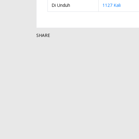
Di Unduh
1127 Kali
SHARE