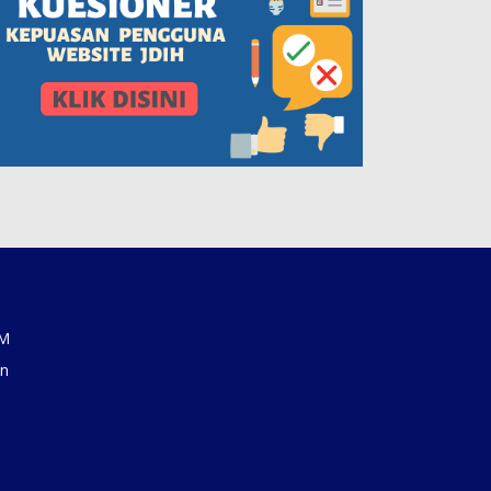
AM
an