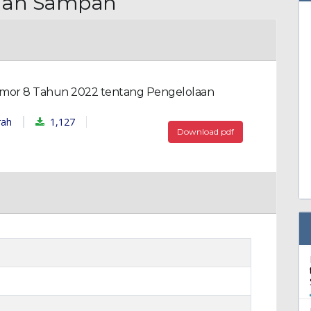
laan Sampah
mor 8 Tahun 2022 tentang Pengelolaan
1,127
rah
Download pdf