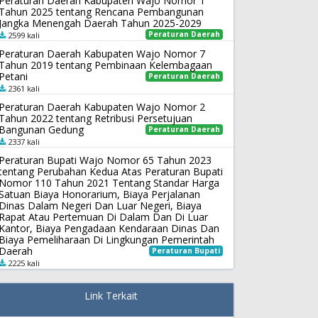
Peraturan Daerah Kabupaten Wajo Nomor 1
Tahun 2025 tentang Rencana Pembangunan
Jangka Menengah Daerah Tahun 2025-2029
Peraturan Daerah
2599 kali
Peraturan Daerah Kabupaten Wajo Nomor 7
Tahun 2019 tentang Pembinaan Kelembagaan
Petani
Peraturan Daerah
2361 kali
Peraturan Daerah Kabupaten Wajo Nomor 2
Tahun 2022 tentang Retribusi Persetujuan
Bangunan Gedung
Peraturan Daerah
2337 kali
Peraturan Bupati Wajo Nomor 65 Tahun 2023
tentang Perubahan Kedua Atas Peraturan Bupati
Nomor 110 Tahun 2021 Tentang Standar Harga
Satuan Biaya Honorarium, Biaya Perjalanan
Dinas Dalam Negeri Dan Luar Negeri, Biaya
Rapat Atau Pertemuan Di Dalam Dan Di Luar
Kantor, Biaya Pengadaan Kendaraan Dinas Dan
Biaya Pemeliharaan Di Lingkungan Pemerintah
Daerah
Peraturan Bupati
2225 kali
Link Terkait