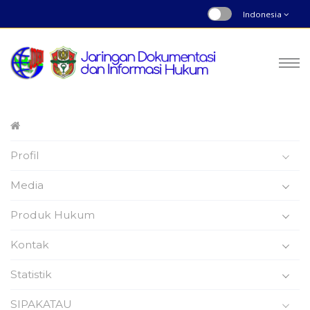
Indonesia
Peraturan Daerah
Profil
Nomor : 6 | Tahun 2020
Beranda
Produk Hukum
Media
Produk Hukum
Kontak
Statistik
Peraturan Daerah
SIPAKATAU