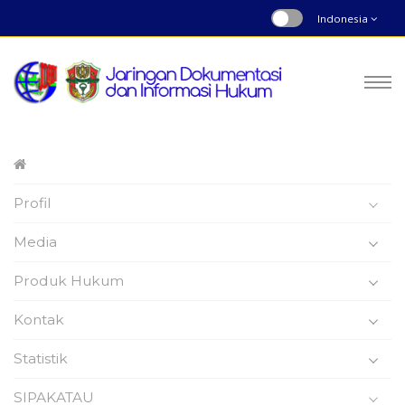
Indonesia
Peraturan Daerah
Profil
Nomor : 14 | Tahun 2020
Beranda
Produk Hukum
Media
Produk Hukum
Kontak
Statistik
Peraturan Daerah
SIPAKATAU