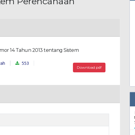
stem Perencanaan
h
mor 14 Tahun 2013 tentang Sistem
553
rah
Download pdf