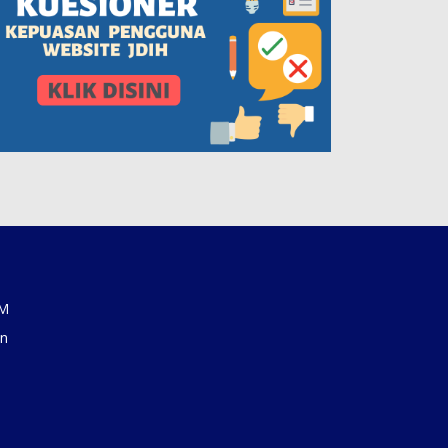
AM
an