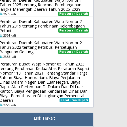
Peraturan Daerah Kabupaten Wajo Nomor 1
Tahun 2025 tentang Rencana Pembangunan
Jangka Menengah Daerah Tahun 2025-2029
Peraturan Daerah
2605 kali
Peraturan Daerah Kabupaten Wajo Nomor 7
Tahun 2019 tentang Pembinaan Kelembagaan
Petani
Peraturan Daerah
2364 kali
Peraturan Daerah Kabupaten Wajo Nomor 2
Tahun 2022 tentang Retribusi Persetujuan
Bangunan Gedung
Peraturan Daerah
2338 kali
Peraturan Bupati Wajo Nomor 65 Tahun 2023
tentang Perubahan Kedua Atas Peraturan Bupati
Nomor 110 Tahun 2021 Tentang Standar Harga
Satuan Biaya Honorarium, Biaya Perjalanan
Dinas Dalam Negeri Dan Luar Negeri, Biaya
Rapat Atau Pertemuan Di Dalam Dan Di Luar
Kantor, Biaya Pengadaan Kendaraan Dinas Dan
Biaya Pemeliharaan Di Lingkungan Pemerintah
Daerah
Peraturan Bupati
2225 kali
Link Terkait