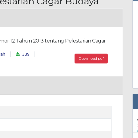
lestarian Cagar Budaya
or 12 Tahun 2013 tentang Pelestarian Cagar
339
rah
Download pdf