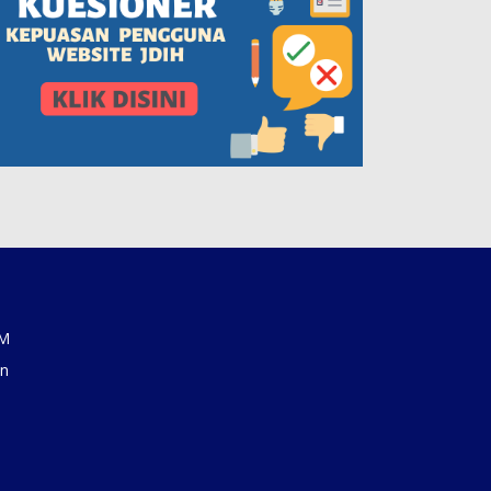
AM
an