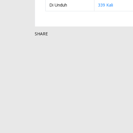
Di Unduh
339 Kali
SHARE