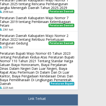
Peraturan Daerah Kabupaten Wajo Nomor 1
Tahun 2025 tentang Rencana Pembangunan
Jangka Menengah Daerah Tahun 2025-2029
Peraturan Daerah
2598 kali
Peraturan Daerah Kabupaten Wajo Nomor 7
Tahun 2019 tentang Pembinaan Kelembagaan
Petani
Peraturan Daerah
2361 kali
Peraturan Daerah Kabupaten Wajo Nomor 2
Tahun 2022 tentang Retribusi Persetujuan
Bangunan Gedung
Peraturan Daerah
2337 kali
Peraturan Bupati Wajo Nomor 65 Tahun 2023
tentang Perubahan Kedua Atas Peraturan Bupati
Nomor 110 Tahun 2021 Tentang Standar Harga
Satuan Biaya Honorarium, Biaya Perjalanan
Dinas Dalam Negeri Dan Luar Negeri, Biaya
Rapat Atau Pertemuan Di Dalam Dan Di Luar
Kantor, Biaya Pengadaan Kendaraan Dinas Dan
Biaya Pemeliharaan Di Lingkungan Pemerintah
Daerah
Peraturan Bupati
2225 kali
Link Terkait