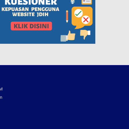
AM
an