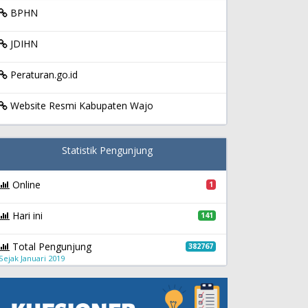
BPHN
JDIHN
Peraturan.go.id
Website Resmi Kabupaten Wajo
Statistik Pengunjung
Online
1
Hari ini
141
Total Pengunjung
382767
Sejak Januari 2019