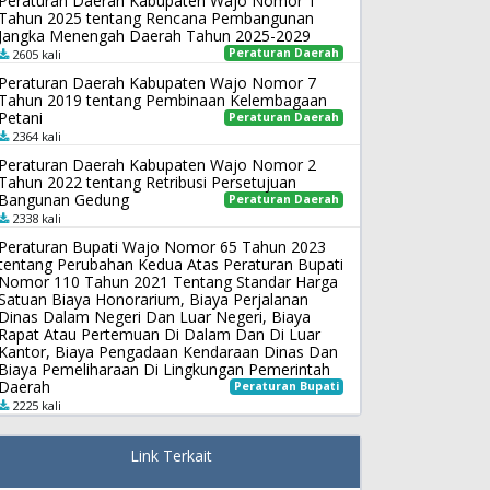
Peraturan Daerah Kabupaten Wajo Nomor 1
Tahun 2025 tentang Rencana Pembangunan
Jangka Menengah Daerah Tahun 2025-2029
Peraturan Daerah
2605 kali
Peraturan Daerah Kabupaten Wajo Nomor 7
Tahun 2019 tentang Pembinaan Kelembagaan
Petani
Peraturan Daerah
2364 kali
Peraturan Daerah Kabupaten Wajo Nomor 2
Tahun 2022 tentang Retribusi Persetujuan
Bangunan Gedung
Peraturan Daerah
2338 kali
Peraturan Bupati Wajo Nomor 65 Tahun 2023
tentang Perubahan Kedua Atas Peraturan Bupati
Nomor 110 Tahun 2021 Tentang Standar Harga
Satuan Biaya Honorarium, Biaya Perjalanan
Dinas Dalam Negeri Dan Luar Negeri, Biaya
Rapat Atau Pertemuan Di Dalam Dan Di Luar
Kantor, Biaya Pengadaan Kendaraan Dinas Dan
Biaya Pemeliharaan Di Lingkungan Pemerintah
Daerah
Peraturan Bupati
2225 kali
Link Terkait