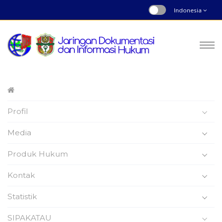
Indonesia
Peraturan Bupati
Profil
Nomor : 66 | Tahun 2019
Beranda
Produk Hukum
Media
Produk Hukum
Kontak
Statistik
Peraturan Bupati Wajo
SIPAKATAU