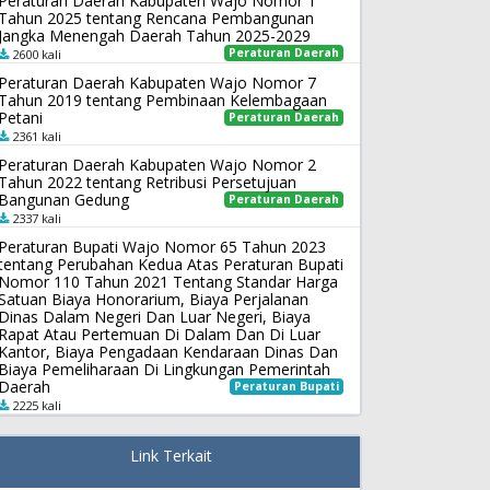
Peraturan Daerah Kabupaten Wajo Nomor 1
Tahun 2025 tentang Rencana Pembangunan
Jangka Menengah Daerah Tahun 2025-2029
Peraturan Daerah
2600 kali
Peraturan Daerah Kabupaten Wajo Nomor 7
Tahun 2019 tentang Pembinaan Kelembagaan
Petani
Peraturan Daerah
2361 kali
Peraturan Daerah Kabupaten Wajo Nomor 2
Tahun 2022 tentang Retribusi Persetujuan
Bangunan Gedung
Peraturan Daerah
2337 kali
Peraturan Bupati Wajo Nomor 65 Tahun 2023
tentang Perubahan Kedua Atas Peraturan Bupati
Nomor 110 Tahun 2021 Tentang Standar Harga
Satuan Biaya Honorarium, Biaya Perjalanan
Dinas Dalam Negeri Dan Luar Negeri, Biaya
Rapat Atau Pertemuan Di Dalam Dan Di Luar
Kantor, Biaya Pengadaan Kendaraan Dinas Dan
Biaya Pemeliharaan Di Lingkungan Pemerintah
Daerah
Peraturan Bupati
2225 kali
Link Terkait