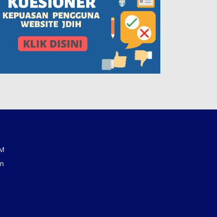
AM
an