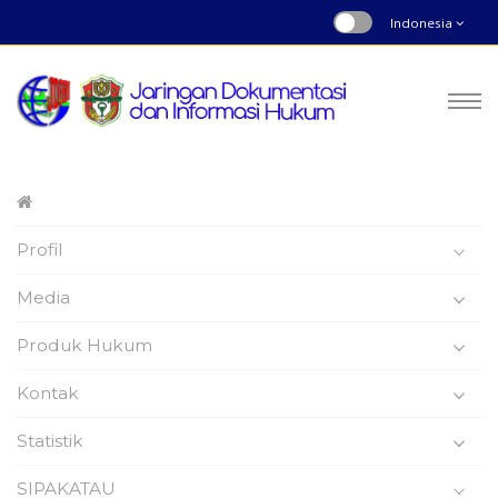
Indonesia
Peraturan Bupati
Profil
Nomor : 54 | Tahun 2022
Beranda
Produk Hukum
Media
Produk Hukum
Kontak
Statistik
Peraturan Bupati Wajo
SIPAKATAU