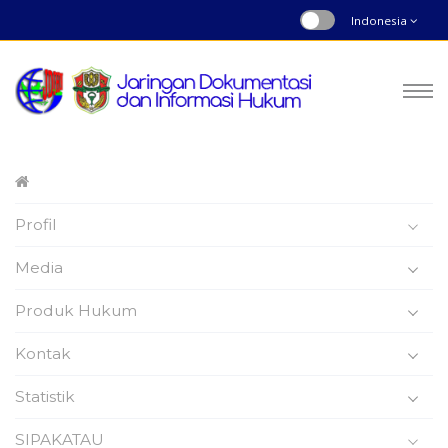
Indonesia
Peraturan Bupati
Profil
Nomor : 53 | Tahun 2024
Beranda
Produk Hukum
Media
Produk Hukum
Kontak
Statistik
Peraturan Bupati Wajo
SIPAKATAU