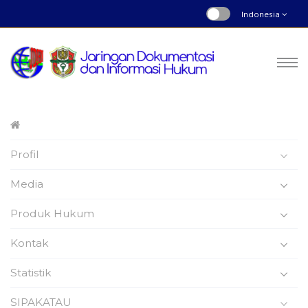
Indonesia
Peraturan Bupati
Profil
Nomor : 51 | Tahun 2024
Beranda
Produk Hukum
Media
Produk Hukum
Kontak
Statistik
Peraturan Bupati Wajo
SIPAKATAU