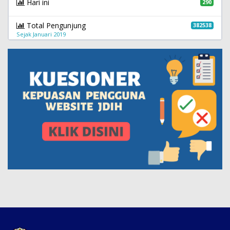
Hari ini
290
Total Pengunjung
382538
Sejak Januari 2019