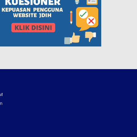
AM
an