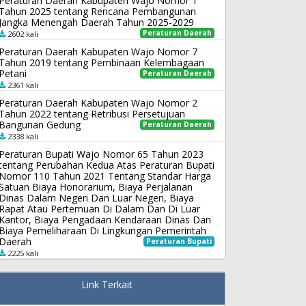
Peraturan Daerah Kabupaten Wajo Nomor 1
Tahun 2025 tentang Rencana Pembangunan
Jangka Menengah Daerah Tahun 2025-2029
Peraturan Daerah
2602 kali
Peraturan Daerah Kabupaten Wajo Nomor 7
Tahun 2019 tentang Pembinaan Kelembagaan
Petani
Peraturan Daerah
2361 kali
Peraturan Daerah Kabupaten Wajo Nomor 2
Tahun 2022 tentang Retribusi Persetujuan
Bangunan Gedung
Peraturan Daerah
2338 kali
Peraturan Bupati Wajo Nomor 65 Tahun 2023
tentang Perubahan Kedua Atas Peraturan Bupati
Nomor 110 Tahun 2021 Tentang Standar Harga
Satuan Biaya Honorarium, Biaya Perjalanan
Dinas Dalam Negeri Dan Luar Negeri, Biaya
Rapat Atau Pertemuan Di Dalam Dan Di Luar
Kantor, Biaya Pengadaan Kendaraan Dinas Dan
Biaya Pemeliharaan Di Lingkungan Pemerintah
Daerah
Peraturan Bupati
2225 kali
Link Terkait