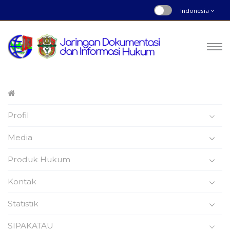
Indonesia
Peraturan Bupati
Profil
Nomor : 27 | Tahun 2024
Beranda
Produk Hukum
Media
Produk Hukum
Kontak
Statistik
Peraturan Bupati Wajo
SIPAKATAU