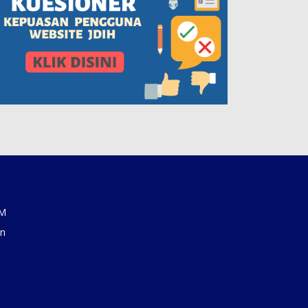
AM
an