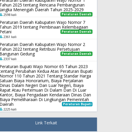
Peraturan Daerah Kabupaten Wajo Nomor 1
Tahun 2025 tentang Rencana Pembangunan
Jangka Menengah Daerah Tahun 2025-2029
Peraturan Daerah
2598 kali
Peraturan Daerah Kabupaten Wajo Nomor 7
Tahun 2019 tentang Pembinaan Kelembagaan
Petani
Peraturan Daerah
2361 kali
Peraturan Daerah Kabupaten Wajo Nomor 2
Tahun 2022 tentang Retribusi Persetujuan
Bangunan Gedung
Peraturan Daerah
2337 kali
Peraturan Bupati Wajo Nomor 65 Tahun 2023
tentang Perubahan Kedua Atas Peraturan Bupati
Nomor 110 Tahun 2021 Tentang Standar Harga
Satuan Biaya Honorarium, Biaya Perjalanan
Dinas Dalam Negeri Dan Luar Negeri, Biaya
Rapat Atau Pertemuan Di Dalam Dan Di Luar
Kantor, Biaya Pengadaan Kendaraan Dinas Dan
Biaya Pemeliharaan Di Lingkungan Pemerintah
Daerah
Peraturan Bupati
2225 kali
Link Terkait