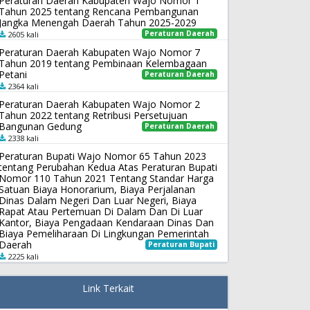
Peraturan Daerah Kabupaten Wajo Nomor 1
Tahun 2025 tentang Rencana Pembangunan
Jangka Menengah Daerah Tahun 2025-2029
Peraturan Daerah
2605 kali
Peraturan Daerah Kabupaten Wajo Nomor 7
Tahun 2019 tentang Pembinaan Kelembagaan
Petani
Peraturan Daerah
2364 kali
Peraturan Daerah Kabupaten Wajo Nomor 2
Tahun 2022 tentang Retribusi Persetujuan
Bangunan Gedung
Peraturan Daerah
2338 kali
Peraturan Bupati Wajo Nomor 65 Tahun 2023
tentang Perubahan Kedua Atas Peraturan Bupati
Nomor 110 Tahun 2021 Tentang Standar Harga
Satuan Biaya Honorarium, Biaya Perjalanan
Dinas Dalam Negeri Dan Luar Negeri, Biaya
Rapat Atau Pertemuan Di Dalam Dan Di Luar
Kantor, Biaya Pengadaan Kendaraan Dinas Dan
Biaya Pemeliharaan Di Lingkungan Pemerintah
Daerah
Peraturan Bupati
2225 kali
Link Terkait