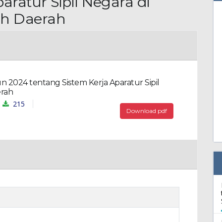
aratur Sipil Negara di
h Daerah
 2024 tentang Sistem Kerja Aparatur Sipil
erah
215
Download pdf