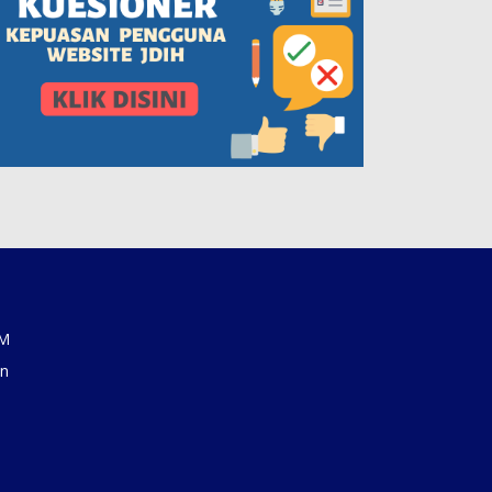
AM
an