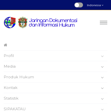
Indonesia
Peraturan Bupati
Profil
Nomor : 192 | Tahun 2019
Beranda
Produk Hukum
Media
Produk Hukum
Kontak
Statistik
Peraturan Bupati Wajo
SIPAKATAU