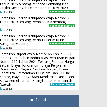
Peraturan Daerah Kabupaten Wajo Nomor 1
Tahun 2025 tentang Rencana Pembangunan
Jangka Menengah Daerah Tahun 2025-2029
Peraturan Daerah
2605 kali
Peraturan Daerah Kabupaten Wajo Nomor 7
Tahun 2019 tentang Pembinaan Kelembagaan
Petani
Peraturan Daerah
2364 kali
Peraturan Daerah Kabupaten Wajo Nomor 2
Tahun 2022 tentang Retribusi Persetujuan
Bangunan Gedung
Peraturan Daerah
2338 kali
Peraturan Bupati Wajo Nomor 65 Tahun 2023
tentang Perubahan Kedua Atas Peraturan Bupati
Nomor 110 Tahun 2021 Tentang Standar Harga
Satuan Biaya Honorarium, Biaya Perjalanan
Dinas Dalam Negeri Dan Luar Negeri, Biaya
Rapat Atau Pertemuan Di Dalam Dan Di Luar
Kantor, Biaya Pengadaan Kendaraan Dinas Dan
Biaya Pemeliharaan Di Lingkungan Pemerintah
Daerah
Peraturan Bupati
2225 kali
Link Terkait