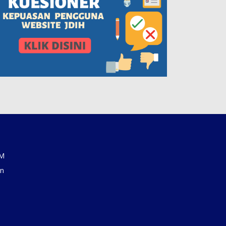
AM
an