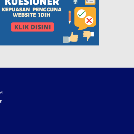
AM
an