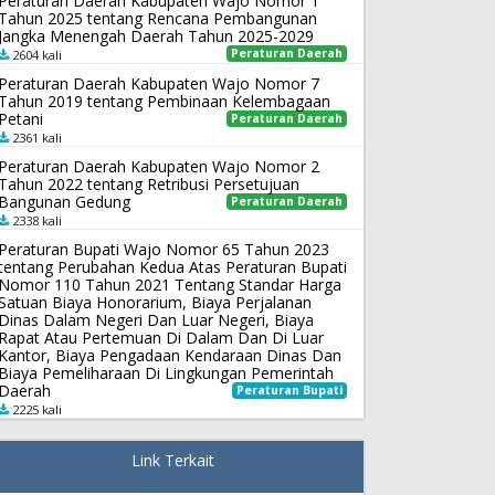
Peraturan Daerah Kabupaten Wajo Nomor 1
Tahun 2025 tentang Rencana Pembangunan
Jangka Menengah Daerah Tahun 2025-2029
Peraturan Daerah
2604 kali
Peraturan Daerah Kabupaten Wajo Nomor 7
Tahun 2019 tentang Pembinaan Kelembagaan
Petani
Peraturan Daerah
2361 kali
Peraturan Daerah Kabupaten Wajo Nomor 2
Tahun 2022 tentang Retribusi Persetujuan
Bangunan Gedung
Peraturan Daerah
2338 kali
Peraturan Bupati Wajo Nomor 65 Tahun 2023
tentang Perubahan Kedua Atas Peraturan Bupati
Nomor 110 Tahun 2021 Tentang Standar Harga
Satuan Biaya Honorarium, Biaya Perjalanan
Dinas Dalam Negeri Dan Luar Negeri, Biaya
Rapat Atau Pertemuan Di Dalam Dan Di Luar
Kantor, Biaya Pengadaan Kendaraan Dinas Dan
Biaya Pemeliharaan Di Lingkungan Pemerintah
Daerah
Peraturan Bupati
2225 kali
Link Terkait