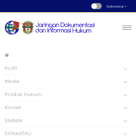
Indonesia
Peraturan Bupati
Profil
Nomor : 135 | Tahun 2021
Beranda
Produk Hukum
Media
Produk Hukum
Kontak
Statistik
Peraturan Bupati Wajo
SIPAKATAU