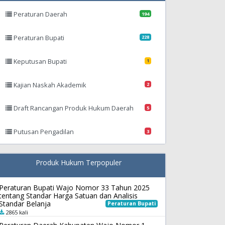
Peraturan Daerah
194
Peraturan Bupati
228
Keputusan Bupati
1
Kajian Naskah Akademik
2
Draft Rancangan Produk Hukum Daerah
5
Putusan Pengadilan
3
Produk Hukum Terpopuler
Peraturan Bupati Wajo Nomor 33 Tahun 2025
tentang Standar Harga Satuan dan Analisis
Standar Belanja
Peraturan Bupati
2865 kali