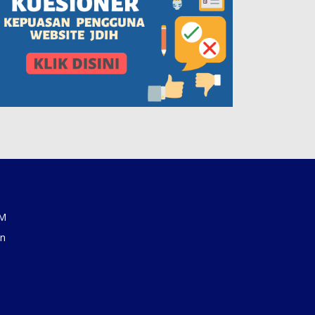
AM
an