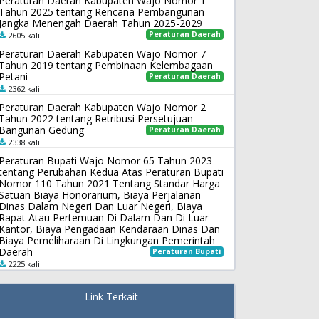
Peraturan Daerah Kabupaten Wajo Nomor 1
Tahun 2025 tentang Rencana Pembangunan
Jangka Menengah Daerah Tahun 2025-2029
Peraturan Daerah
2605 kali
Peraturan Daerah Kabupaten Wajo Nomor 7
Tahun 2019 tentang Pembinaan Kelembagaan
Petani
Peraturan Daerah
2362 kali
Peraturan Daerah Kabupaten Wajo Nomor 2
Tahun 2022 tentang Retribusi Persetujuan
Bangunan Gedung
Peraturan Daerah
2338 kali
Peraturan Bupati Wajo Nomor 65 Tahun 2023
tentang Perubahan Kedua Atas Peraturan Bupati
Nomor 110 Tahun 2021 Tentang Standar Harga
Satuan Biaya Honorarium, Biaya Perjalanan
Dinas Dalam Negeri Dan Luar Negeri, Biaya
Rapat Atau Pertemuan Di Dalam Dan Di Luar
Kantor, Biaya Pengadaan Kendaraan Dinas Dan
Biaya Pemeliharaan Di Lingkungan Pemerintah
Daerah
Peraturan Bupati
2225 kali
Link Terkait