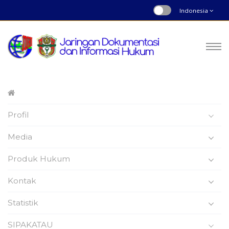
Indonesia
Peraturan Daerah
Profil
Nomor : 15 | Tahun 2017
Beranda
Produk Hukum
Media
Produk Hukum
Kontak
Statistik
Peraturan Daerah
SIPAKATAU