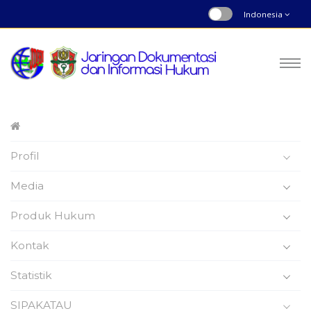
Indonesia
Draft Rancangan Produk Hukum
Profil
Daerah
Nomor : 0 | Tahun 2025
Media
Beranda
Produk Hukum
Produk Hukum
Kontak
Statistik
Draf Rancangan Peraturan
SIPAKATAU