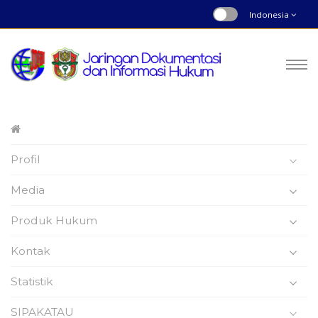
Indonesia
Peraturan Daerah
Profil
Nomor : 9 | Tahun 2022
Beranda
Produk Hukum
Media
Produk Hukum
Kontak
Statistik
Peraturan Daerah
SIPAKATAU