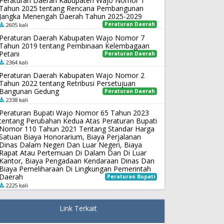
Peraturan Daerah Kabupaten Wajo Nomor 1
Tahun 2025 tentang Rencana Pembangunan
Jangka Menengah Daerah Tahun 2025-2029
Peraturan Daerah
2605 kali
Peraturan Daerah Kabupaten Wajo Nomor 7
Tahun 2019 tentang Pembinaan Kelembagaan
Petani
Peraturan Daerah
2364 kali
Peraturan Daerah Kabupaten Wajo Nomor 2
Tahun 2022 tentang Retribusi Persetujuan
Bangunan Gedung
Peraturan Daerah
2338 kali
Peraturan Bupati Wajo Nomor 65 Tahun 2023
tentang Perubahan Kedua Atas Peraturan Bupati
Nomor 110 Tahun 2021 Tentang Standar Harga
Satuan Biaya Honorarium, Biaya Perjalanan
Dinas Dalam Negeri Dan Luar Negeri, Biaya
Rapat Atau Pertemuan Di Dalam Dan Di Luar
Kantor, Biaya Pengadaan Kendaraan Dinas Dan
Biaya Pemeliharaan Di Lingkungan Pemerintah
Daerah
Peraturan Bupati
2225 kali
Link Terkait