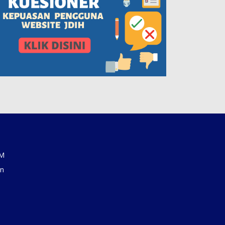
AM
an