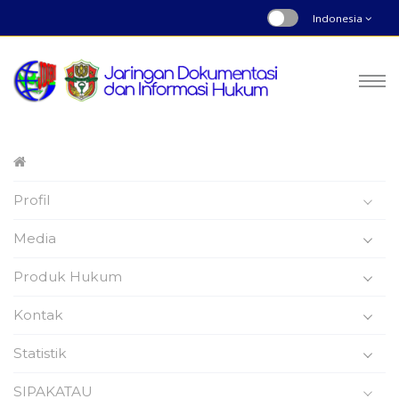
Indonesia
Peraturan Daerah
Profil
Nomor : 7 | Tahun 2023
Beranda
Produk Hukum
Media
Produk Hukum
Kontak
Statistik
Peraturan Daerah
SIPAKATAU