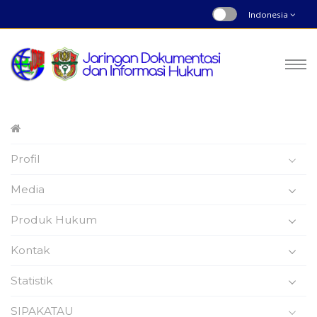
Indonesia
Peraturan Daerah
Profil
Nomor : 7 | Tahun 2011
Beranda
Produk Hukum
Media
Produk Hukum
Kontak
Statistik
Peraturan Daerah
SIPAKATAU