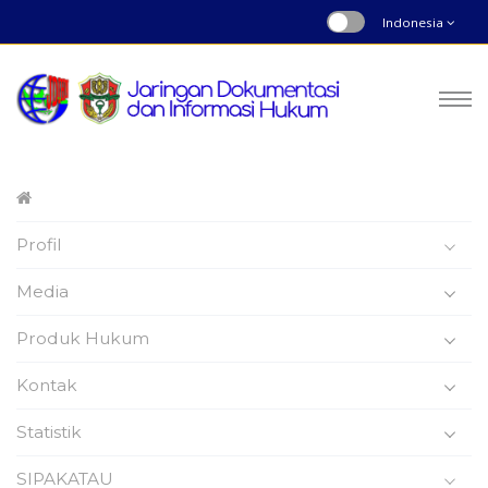
Indonesia
Peraturan Daerah
Profil
Nomor : 3 | Tahun 2021
Beranda
Produk Hukum
Media
Produk Hukum
Kontak
Statistik
Peraturan Daerah
SIPAKATAU