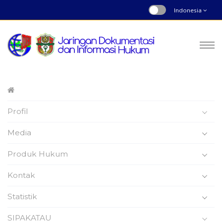
Indonesia
Peraturan Daerah
Profil
Nomor : 3 | Tahun 2020
Beranda
Produk Hukum
Media
Produk Hukum
Kontak
Statistik
Peraturan Daerah
SIPAKATAU